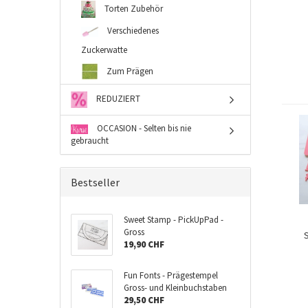
Torten Zubehör
Verschiedenes
Zuckerwatte
Zum Prägen
REDUZIERT
OCCASION - Selten bis nie
gebraucht
Bestseller
Sweet Stamp - PickUpPad -
Gross
S
19,90 CHF
Fun Fonts - Prägestempel
Gross- und Kleinbuchstaben
29,50 CHF