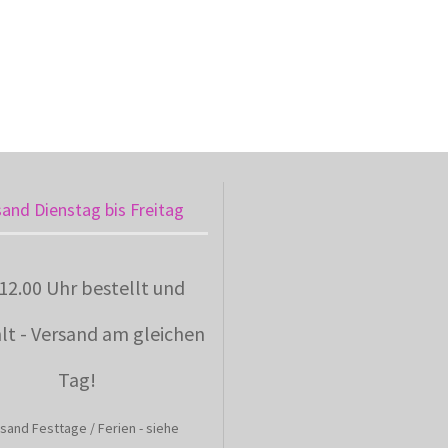
sand Dienstag bis Freitag
 12.00 Uhr bestellt und
lt - Versand am gleichen
Tag!
sand Festtage / Ferien - siehe