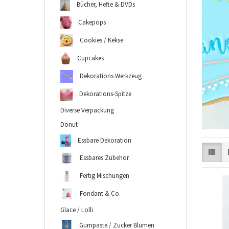
Bücher, Hefte & DVDs
Cakepops
Cookies / Kekse
Cupcakes
Dekorations Werkzeug
Dekorations-Spitze
Diverse Verpackung
Donut
Essbare Dekoration
Essbares Zubehör
Fertig Mischungen
Fondant & Co.
Glace / Lolli
Gumpaste / Zucker Blumen