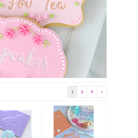
1
2
3
»