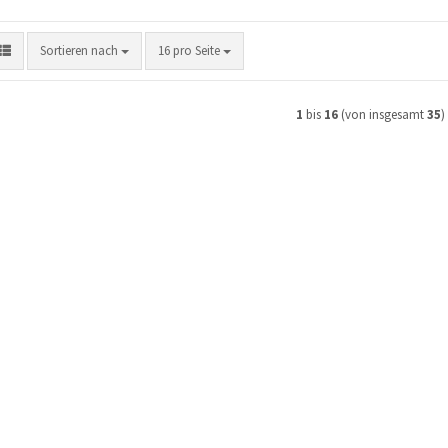
Sortieren nach
pro Seite
Sortieren nach
16 pro Seite
1
bis
16
(von insgesamt
35
)