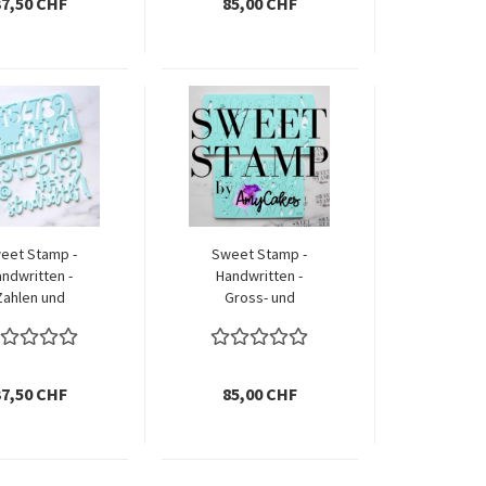
37,50 CHF
85,00 CHF
eet Stamp -
Sweet Stamp -
ndwritten -
Handwritten -
Zahlen und
Gross- und
Symbole
Kleinbuchstaben
37,50 CHF
85,00 CHF