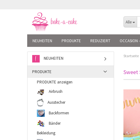
Alle
NEUHEITEN
PRODUKTE
REDUZIERT
OCCASION -
Startseite
NEUHEITEN
Sweet 
PRODUKTE
PRODUKTE anzeigen
Airbrush
Ausstecher
Backformen
Bänder
Bekleidung