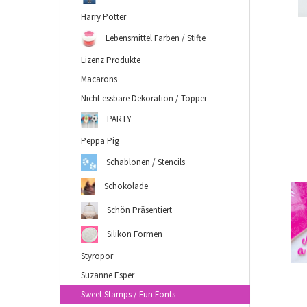
Harry Potter
Lebensmittel Farben / Stifte
Lizenz Produkte
Macarons
Nicht essbare Dekoration / Topper
PARTY
Peppa Pig
Schablonen / Stencils
Schokolade
Schön Präsentiert
Silikon Formen
Styropor
Suzanne Esper
Sweet Stamps / Fun Fonts