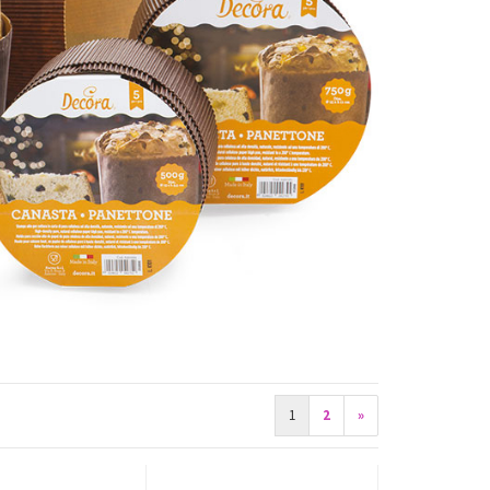
1
2
»