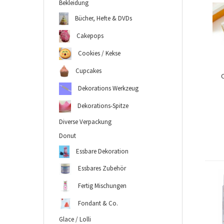
Bekleidung
Bücher, Hefte & DVDs
Cakepops
Cookies / Kekse
Cupcakes
C
Dekorations Werkzeug
Dekorations-Spitze
Diverse Verpackung
Donut
Essbare Dekoration
Essbares Zubehör
Fertig Mischungen
Fondant & Co.
Glace / Lolli