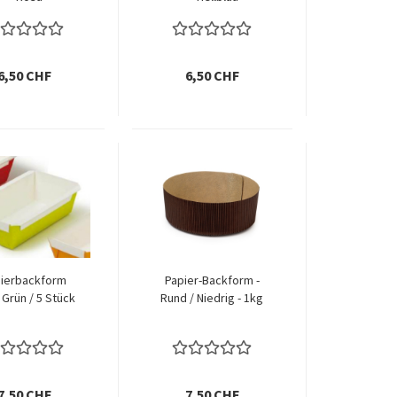
6,50 CHF
6,50 CHF
ierbackform
Papier-Backform -
Grün / 5 Stück
Rund / Niedrig - 1kg
7,50 CHF
7,50 CHF