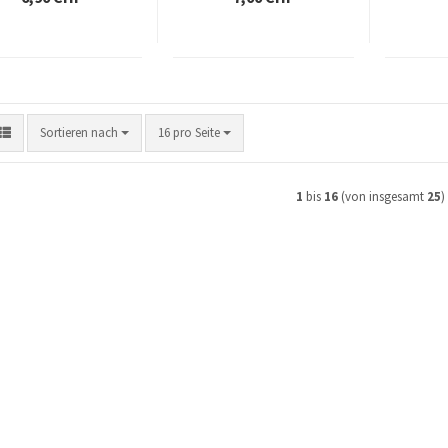
Sortieren nach
pro Seite
Sortieren nach
16 pro Seite
1
bis
16
(von insgesamt
25
)