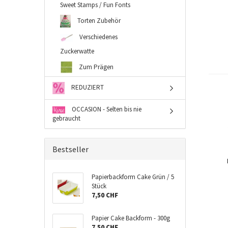
Sweet Stamps / Fun Fonts
Torten Zubehör
Verschiedenes
Zuckerwatte
Zum Prägen
REDUZIERT
OCCASION - Selten bis nie
gebraucht
Bestseller
Papierbackform Cake Grün / 5
Stück
7,50 CHF
Papier Cake Backform - 300g
7,50 CHF