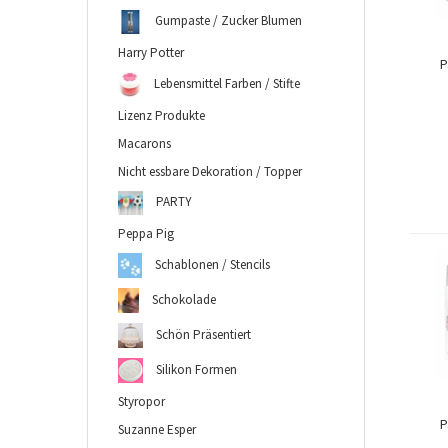
Gumpaste / Zucker Blumen
Harry Potter
P
Lebensmittel Farben / Stifte
Lizenz Produkte
Macarons
Nicht essbare Dekoration / Topper
PARTY
Peppa Pig
Schablonen / Stencils
Schokolade
Schön Präsentiert
Silikon Formen
Styropor
P
Suzanne Esper