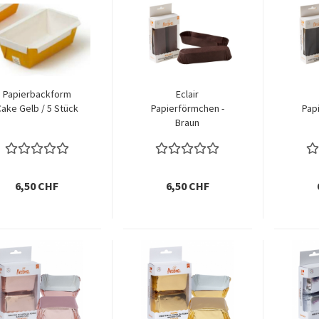
Papierbackform
Eclair
ake Gelb / 5 Stück
Papierförmchen -
Pap
Braun
6,50 CHF
6,50 CHF