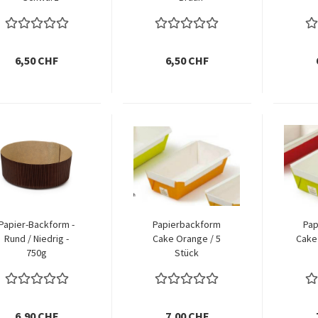
6,50 CHF
6,50 CHF
Papier-Backform -
Papierbackform
Pap
Rund / Niedrig -
Cake Orange / 5
Cake 
750g
Stück
6,90 CHF
7,00 CHF