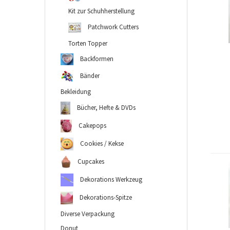
Kit zur Schuhherstellung
Patchwork Cutters
Torten Topper
Backformen
Bänder
Bekleidung
Bücher, Hefte & DVDs
Cakepops
Cookies / Kekse
Cupcakes
Dekorations Werkzeug
Dekorations-Spitze
Diverse Verpackung
Donut