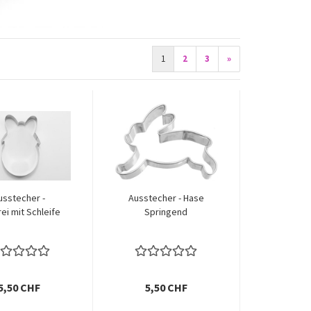
1
2
3
»
usstecher -
Ausstecher - Hase
ei mit Schleife
Springend
5,50 CHF
5,50 CHF