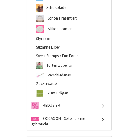
Schokolade
Schön Präsentiert
Silikon Formen
Styropor
Suzanne Esper
Sweet Stamps / Fun Fonts
Torten Zubehör
Verschiedenes
Zuckerwatte
Zum Prägen
REDUZIERT
OCCASION - Selten bis nie
gebraucht