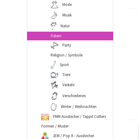
Mode
Musik
Natur
Ostern
Party
Religion / Symbole
Sport
Tiere
Verkehr
Verschiedenes
Winter / Weihnachten
FMM Ausstecher / Tappit Cutters
Formen / Muster
JEM / Pop It - Ausstecher