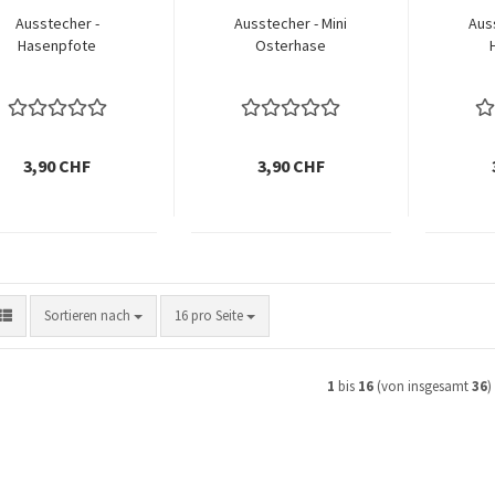
Ausstecher -
Ausstecher - Mini
Aus
Hasenpfote
Osterhase
3,90 CHF
3,90 CHF
Sortieren nach
pro Seite
Sortieren nach
16 pro Seite
1
bis
16
(von insgesamt
36
)