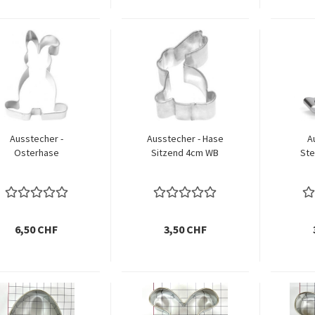
Ausstecher -
Ausstecher - Hase
A
Osterhase
Sitzend 4cm WB
Ste
6,50 CHF
3,50 CHF