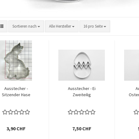
Sortieren nach
pro Seite
Sortieren nach
Alle Hersteller
16 pro Seite
Ausstecher -
Ausstecher - Ei
A
Sitzender Hase
Zweiteilig
Oster
3,90 CHF
7,50 CHF