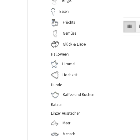
Engel
Essen
Früchte
Gemüse
Glück & Liebe
Halloween
Himmel
Hochzeit
Hunde
Kaffee und Kuchen
Katzen
Linzer Ausstecher
Meer
Mensch