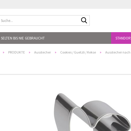
Suche...
 SELTEN BIS NIE GEBRAUCHT
STANDOR
»
»
»
»
PRODUKTE
Ausstecher
Cookies / Guetzli / Kekse
Ausstecher nac