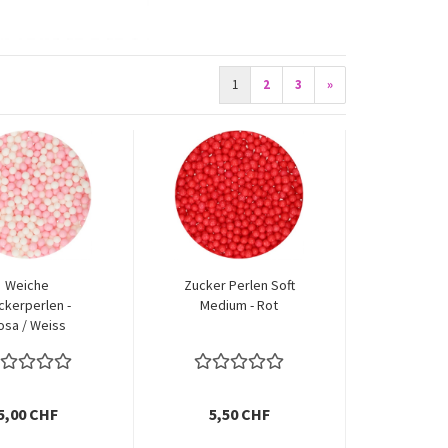
1
2
3
»
Weiche
Zucker Perlen Soft
ckerperlen -
Medium - Rot
osa / Weiss
5,00 CHF
5,50 CHF