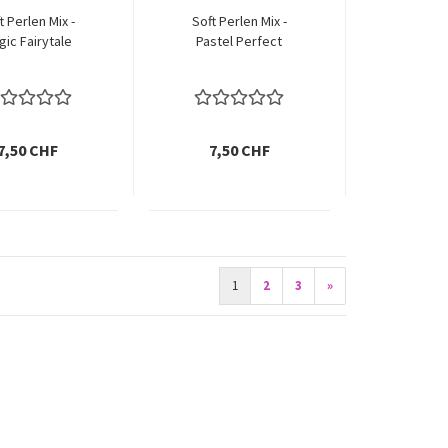
t Perlen Mix -
Soft Perlen Mix -
gic Fairytale
Pastel Perfect
7,50 CHF
7,50 CHF
1
2
3
»