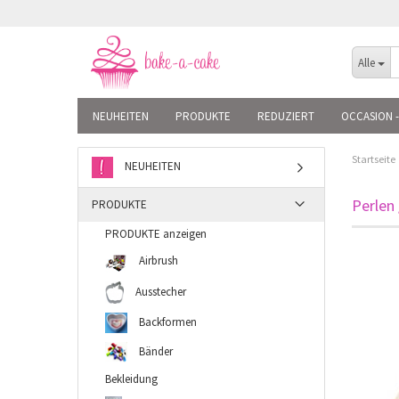
Alle
NEUHEITEN
PRODUKTE
REDUZIERT
OCCASION -
Startseite
NEUHEITEN
Perlen 
PRODUKTE
PRODUKTE anzeigen
Airbrush
Ausstecher
Backformen
Bänder
Bekleidung