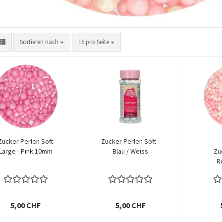
Sortieren nach
pro Seite
Sortieren nach
16 pro Seite
Zucker Perlen Soft
Zucker Perlen Soft -
Large - Pink 10mm
Blau / Weiss
Zu
R
5,00 CHF
5,00 CHF