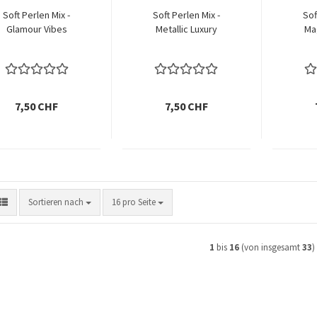
Soft Perlen Mix -
Soft Perlen Mix -
Sof
Glamour Vibes
Metallic Luxury
Ma
7,50 CHF
7,50 CHF
Sortieren nach
pro Seite
Sortieren nach
16 pro Seite
1
bis
16
(von insgesamt
33
)