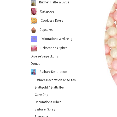
Bücher, Hefte & DVDs
Cakepops
Cookies / Kekse
Cupcakes
Dekorations Werkzeug
Dekorations-Spitze
Diverse Verpackung
Donut
Essbare Dekoration
Essbare Dekoration anzeigen
Blattgold / Blattsilber
Cake Drip
Decorations Tuben
Essbarer Spray
Esspapier