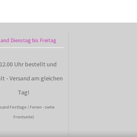
sand Dienstag bis Freitag
 12.00 Uhr bestellt und
lt - Versand am gleichen
Tag!
sand Festtage / Ferien - siehe
Frontseite)