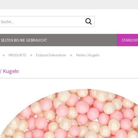
Suche...
 SELTEN BIS NIE GEBRAUCHT
STANDOR
»
»
»
PRODUKTE
Essbare Dekoration
Perlen / Kugeln
/ Kugeln