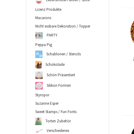
Lizenz Produkte
Macarons
Nicht essbare Dekoration / Topper
PARTY
Peppa Pig
Schablonen / Stencils
Schokolade
Schön Präsentiert
Silikon Formen
Styropor
Suzanne Esper
Sweet Stamps / Fun Fonts
Torten Zubehör
Verschiedenes