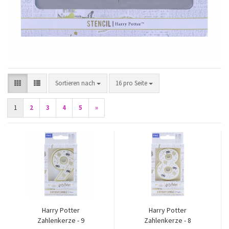
Sortieren nach
pro Seite
Sortieren nach
16 pro Seite
1
2
3
4
5
»
Harry Potter
Harry Potter
Zahlenkerze - 9
Zahlenkerze - 8