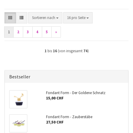
Sortieren nach
pro Seite
Sortieren nach
16 pro Seite
1
2
3
4
5
»
1
bis
16
(von insgesamt
74
)
Bestseller
Fondant Form - Der Goldene Schnatz
15,00 CHF
Fondant Form - Zauberstäbe
27,50 CHF