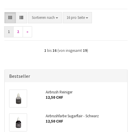
Sortieren nach
pro Seite
Sortieren nach
16 pro Seite
1
2
»
1
bis
16
(von insgesamt
19
)
Bestseller
Airbrush Reiniger
12,50 CHF
Airbrushfarbe Sugarflair - Schwarz
12,50 CHF