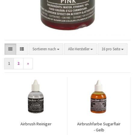
Sortieren nach
pro Seite
Sortieren nach
Alle Hersteller
16 pro Seite
1
2
»
Airbrush Reiniger
Airbrushfarbe Sugarflair
- Gelb