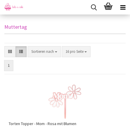
Muttertag
Sortieren nach
pro Seite
Sortieren nach
16 pro Seite
1
Torten Topper - Mom - Rosa mit Blumen