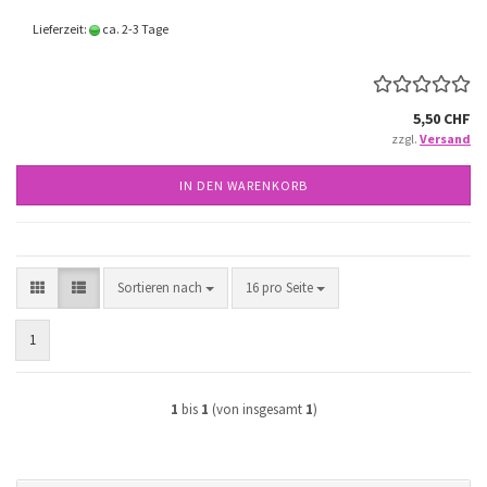
Lieferzeit:
ca. 2-3 Tage
5,50 CHF
zzgl.
Versand
IN DEN WARENKORB
Sortieren nach
pro Seite
Sortieren nach
16 pro Seite
1
1
bis
1
(von insgesamt
1
)