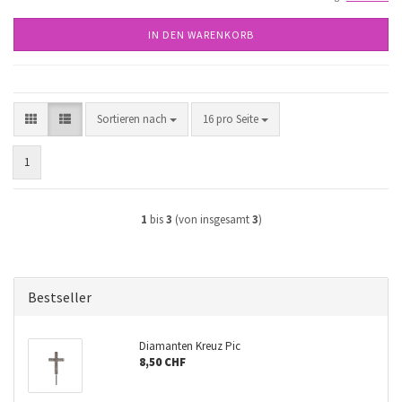
IN DEN WARENKORB
Sortieren nach
pro Seite
Sortieren nach
16 pro Seite
1
1
bis
3
(von insgesamt
3
)
Bestseller
Diamanten Kreuz Pic
8,50 CHF