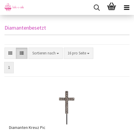
Diamantenbesetzt
Sortieren nach
pro Seite
Sortieren nach
16 pro Seite
1
Diamanten Kreuz Pic