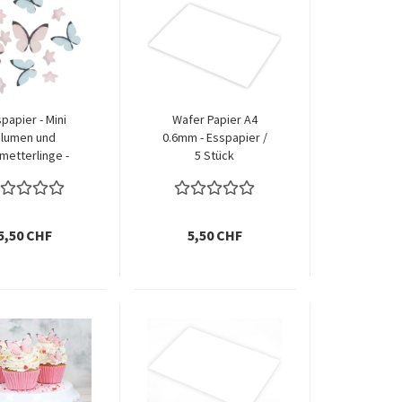
papier - Mini
Wafer Papier A4
lumen und
0.6mm - Esspapier /
metterlinge -
5 Stück
astell Pink
5,50 CHF
5,50 CHF