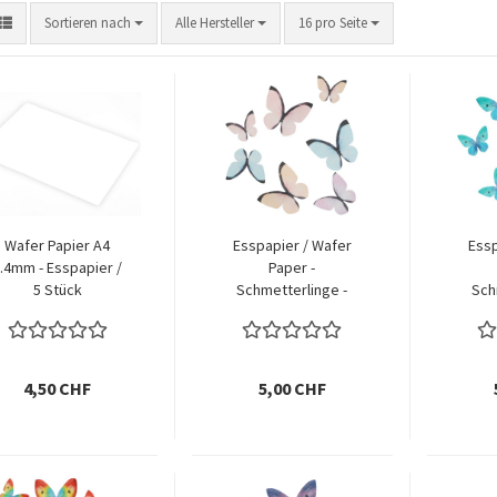
Sortieren nach
pro Seite
Sortieren nach
Alle Hersteller
16 pro Seite
Wafer Papier A4
Esspapier / Wafer
Essp
.4mm - Esspapier /
Paper -
5 Stück
Schmetterlinge -
Sch
Pastell
O
4,50 CHF
5,00 CHF