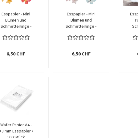
Esspapier - Mini
Esspapier - Mini
Essp
Blumen und
Blumen und
P
Schmetterlinge -
Schmetterlinge -
Sc
Rot und Gelb
Rosa und Blau
6,50 CHF
6,50 CHF
Wafer Papier A4 -
0.3 mm Esspapier /
100 Stück