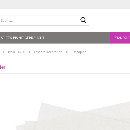
Suche...
 SELTEN BIS NIE GEBRAUCHT
STANDOR
»
»
»
PRODUKTE
Essbare Dekoration
Esspapier
ier