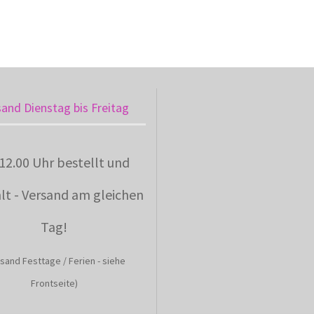
sand Dienstag bis Freitag
 12.00 Uhr bestellt und
lt - Versand am gleichen
Tag!
sand Festtage / Ferien - siehe
Frontseite)