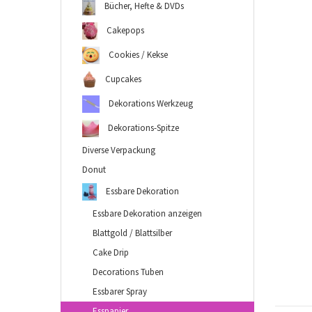
Bücher, Hefte & DVDs
Cakepops
Cookies / Kekse
Cupcakes
Dekorations Werkzeug
Dekorations-Spitze
Diverse Verpackung
Donut
Essbare Dekoration
Essbare Dekoration anzeigen
Blattgold / Blattsilber
Cake Drip
Decorations Tuben
Essbarer Spray
Esspapier