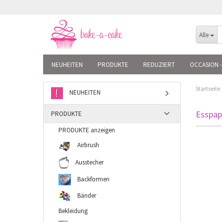
Alle
NEUHEITEN
PRODUKTE
REDUZIERT
OCCASION -
Startseite
NEUHEITEN
Esspap
PRODUKTE
PRODUKTE anzeigen
Airbrush
Ausstecher
Backformen
Bänder
Bekleidung