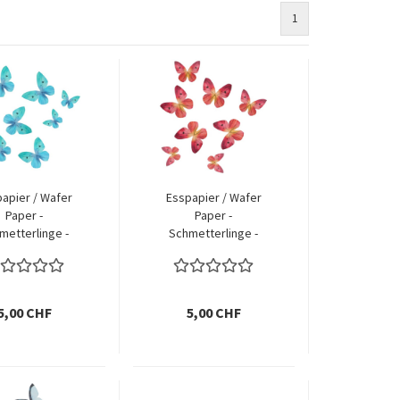
1
apier / Wafer
Esspapier / Wafer
Paper -
Paper -
metterlinge -
Schmetterlinge -
mbre Blau
Ombre Pink
5,00 CHF
5,00 CHF