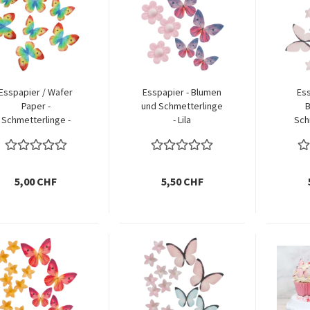
Esspapier / Wafer
Esspapier - Blumen
Ess
Paper -
und Schmetterlinge
B
Schmetterlinge -
- Lila
Sch
Regenbogen
P
5,00 CHF
5,50 CHF