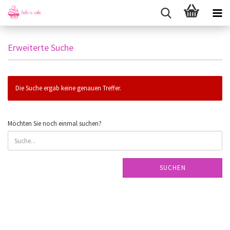
Erweiterte Suche
Die Suche ergab keine genauen Treffer.
MÖCHTEN
Möchten Sie noch einmal suchen?
SIE
NOCH
EINMAL
SUCHEN?
SUCHEN