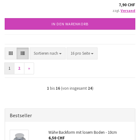
7,90 CHF
zzgl.
Versand
IN DEN WARENKORB
Sortieren nach
pro Seite
Sortieren nach
16 pro Seite
1
2
»
1
bis
16
(von insgesamt
24
)
Bestseller
Wähe Backform mit losem Boden - 10cm
6,50 CHF