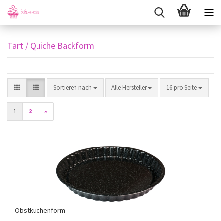
Tart / Quiche Backform
Sortieren nach
pro Seite
Sortieren nach
Alle Hersteller
16 pro Seite
1
2
»
Obstkuchenform