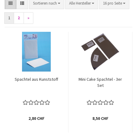
Sortieren nach
pro Seite
Sortieren nach
Alle Hersteller
16 pro Seite
1
2
»
Spachtel aus Kunststoff
Mini Cake Spachtel - 3er
Set
2,80 CHF
8,50 CHF