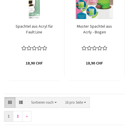
Spachtel aus Acryl für
Muster Spachtel aus
Fault Line
Acrly - Bogen
18,90 CHF
18,90 CHF
Sortieren nach
pro Seite
Sortieren nach
16 pro Seite
1
2
»